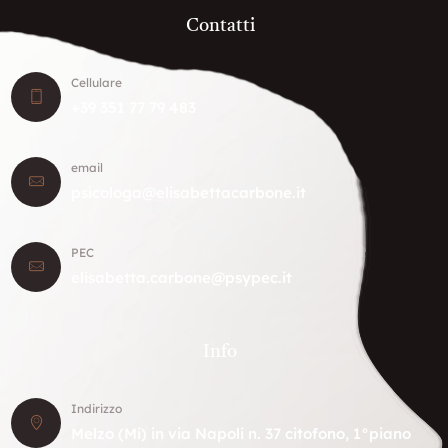
Contatti
Cellulare
+39 351 77 79 483
email
psicologa@elisabettacarbone.it
PEC
elisabetta.carbone@psypec.it
Info
Indirizzo
Melzo (Mi) in via Napoli n. 37 citofono, 1°piano